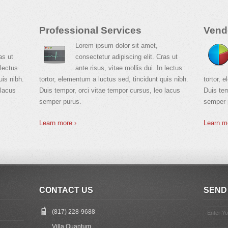
Professional Services
Vend
Lorem ipsum dolor sit amet,
as ut
consectetur adipiscing elit. Cras ut
 lectus
ante risus, vitae mollis dui. In lectus
uis nibh.
tortor, elementum a luctus sed, tincidunt quis nibh.
tortor, 
 lacus
Duis tempor, orci vitae tempor cursus, leo lacus
Duis tem
semper purus.
semper 
Learn more ›
Learn m
CONTACT US
SEND
(817) 228-9688
Villa Quantum