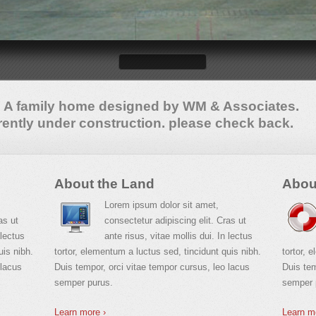
. A family home designed by WM & Associates.
rrently under construction. please check back.
About the Land
Abou
Lorem ipsum dolor sit amet,
as ut
consectetur adipiscing elit. Cras ut
 lectus
ante risus, vitae mollis dui. In lectus
uis nibh.
tortor, elementum a luctus sed, tincidunt quis nibh.
tortor, 
 lacus
Duis tempor, orci vitae tempor cursus, leo lacus
Duis tem
semper purus.
semper 
Learn more ›
Learn m